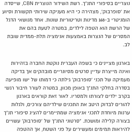
נוצריים בסיפורי התנ"ך. רשת השידור הנוצרית CBN, שייסדה
את 'סופרבוק', מצהירה כי היא מעניקה שירותי תקשורת וסיוע
הומניטרי ב-168 מדינות וטריטוריות שונות. אחד מנושאי הדגל
של הרשת הוא הטפה לילדים, במטרה לטעת בהם את
המסרים של הנצרות באמצעות אנימציה תלת-ממדית שובת
לב.
בארגון מציינים כי בשפה העברית נוקטת החברה בזהירות
ואינה מייצרת עדיין סרטים מסיונריים מובהקים אך בדיקה
מעמיקה של תכני 'סופרבוק' גילתה כי דמותו של ישו מופיעה
בסדרה בחלקי התנ"ך באופן מכוון, במטרה לעורר חיבור רגשי
בקרב ילדים לצורתו ולמסריו. לאור זאת קוראים בארגון
להורים לבדוק היטב את התכנים שילדיהם צורכים, ולגלות
ערנות מיוחדת לתכני אנימציה שמתיימרים להציג סיפורי תנ"ך
בצורה קלילה ומושכת. "סרטוני התנ"ך של 'סופרבוק' עשויים
להיראות תמימים ומעשירים על פני השטח, אך ההטפה