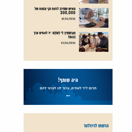
האיש שסירב לרווח נקי ובטוח של
300,000
קרא עוד
10/06/2026
וְאֵרַשְׂתִּיךְ לִי לְעוֹלָם: יד לאחים ערך
בכותל
קרא עוד
03/06/2026
היה שותף!
תרום ליד לאחים, עזור לנו לעזור להם
הרשמו לניוזלטר