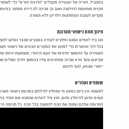
במקביל, הוריה של הצעירה מקבלים "הדרכת הורים" כדי לשמור 
תכנית מותאמת לחילוצה ואגב כך מכינה לה דירת מסתור במיוחד
מקדיש לטובת המחולצות וילדיהן ללא תמורה.
חינוך מונע נישואי תערובת
אנו ביד לאחים אמנם נחלצים לעזרה במצבים שכבר נקלעו לתוך 
בכל דרך אפשרית כדי למנוע את המקרים הבאים של נישואי תערו
השמירה על ההמשך הדורות של העם היהודי, משמעות היותו של
שביצעו צעד נורא שכזה מתחרטים עליו בהמשך הדרך ומגלים שכ
ייסורי מצפון, לגוף ולנפש.
שותפים ועוזרים
למעשה אין כיום כמעט מי שנחלץ להילחם במניעת נישואי תער
קשים וסיוע להיחלץ מהם, חוץ מיד לאחים שנמצא שם תמיד בחו
התרומה שלכם נותנת את הכח להמשיך בכל הכח. כל תרומה היא