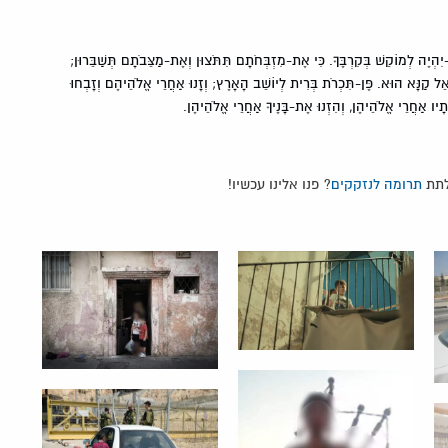
ִהְיֶה לְמוֹקֵשׁ בְּקִרְבֶּךָ. כִּי אֶת-מִזְבְּחֹתָם תִּתֹּצוּן וְאֶת-מַצֵּבֹתָם תְּשַׁבֵּרוּן;
ֵל קַנָּא הוּא. פֶּן-תִּכְרֹת בְּרִית לְיוֹשֵׁב הָאָרֶץ; וְזָנוּ אַחֲרֵי אֱלֹהֵיהֶם וְזָבְחוּ
ְנֹתָיו אַחֲרֵי אֱלֹהֵיהֶן, וְהִזְנוּ אֶת-בָּנֶיךָ אַחֲרֵי אֱלֹהֵיהֶן.
לתת
תרומה לנזקקים
? פנו אלינו עכשיו!