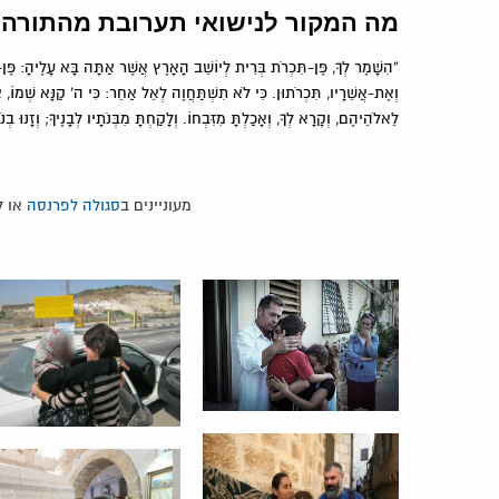
מה המקור לנישואי תערובת מהתורה
”הִשָּׁמֶר לְךָ, פֶּן-תִּכְרֹת בְּרִית לְיוֹשֵׁב הָאָרֶץ אֲשֶׁר אַתָּה בָּא עָלֶיהָ: פֶּן-י
וְאֶת-אֲשֵׁרָיו, תִּכְרֹתוּן. כִּי לֹא תִשְׁתַּחֲוֶה לְאֵל אַחֵר: כִּי ה' קַנָּא שְׁמוֹ, א
לֵאלֹהֵיהֶם, וְקָרָא לְךָ, וְאָכַלְתָּ מִזִּבְחוֹ. וְלָקַחְתָּ מִבְּנֹתָיו לְבָנֶיךָ; וְזָנוּ ב
מעוניינים ב
סגולה לפרנסה
או 