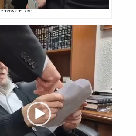
ראשי 'יד לאחים' א