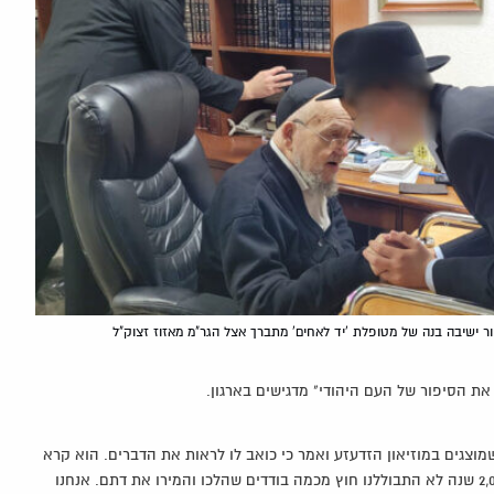
ר ישיבה בנה של מטופלת 'יד לאחים' מתברך אצל הגר"מ מאזוז זצוק"ל
ת הסיפור של העם היהודי" מדגישים בארגון.
וצגים במוזיאון הזדעזע ואמר כי כואב לו לראות את הדברים. הוא קרא
בנחרצות: "להתבולל? חס וחלילה. אסור לעשות את זה! אסור! 2,000 שנה לא התבוללנו חוץ מכמה בודדים שהלכו והמירו את דתם. אנחנו