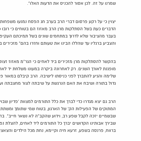
שמרנו על זה. לכן אסור להכניס את הדעות האלו".
יצוין כי על רקע פרסום דברי הרב בערב חג הפסח נמנעו משפחות ש
הדברים כעת בשל הסתלקות מרן הרב מאזוז הם בטוחים כי רובו ככ
בעבר מהציבור שלא לדרוך במתחמים שונים בשל תמיכתם העקיפה ב
והצביע ברגליו עד שהללו הבינו את טעותם וחזרו בהם" מזכירים בא
בהקשר להסתלקות מרן מזכירים ביד לאחים כי הגר"מ מאזוז זצוק
מופגנת לאורך השנים. רק לאחרונה ביקרה במעונו משלחת יד לאחי
שלימה והגיע להתברך לפני כניסתו לישיבה. הרב קיבלם במאור פני
גדול בתורה ושיבח את האם הנרגשת על שיבתה לצור מחצבתה ועל
הרב גם יצא מגדרו כדי לברך את כלל התורמים למצוות 'פדיון שבוי
המתוקים של הפעילות הק' של הארגון, בטוח שמי שתומך ומשתתף 
שבשמיים יזכה לקבל שפע רב, וידוע שהקב"ה לא נשאר חייב". ב
שבירך אבותינו הקדושים יברך כל התורמים ליד לאחים, להצלת נ
ברווח, פרנסה בשפע, זרעא חיה וקיימא, נחת מכל הילדים והצאצאים