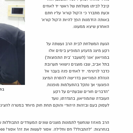
קיבל לביתו משלחת של ראשי יד לאחים
וכעת מתברר כי ה'קול קורא' עליו חתם
באותה הזדמנות הפך להיות ה'קול קורא'
האחרון שיצא ממעונו.
הגעת המשלחת לבית הרב נעשתה על
רקע מיצג מזעזע המופיע בימים אלו
במוזיאון 'אנו' (לשעבר 'בית התפוצות')
בתל אביב, שבו מוצגים נישואי תערובת
כדבר לגיטימי. יד לאחים פנה בעבר אל
הנהלת המוזיאון בדרישה להסרת המיצג
הפוגעני אך נתקל בהתעלמות מופגנת.
בחו
"הדברים חורים שבעתיים על רקע
העובדה שהמוזיאון, בהגדרתו, נועד
לעסוק בעם ובזהות היהודי והוקם תחת חוק מיוחד במטרה להציג א
הרב מאזוז שנחשף לתמונות מוצגים שונים המעודדים התבוללות שמ