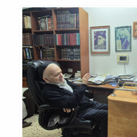
נגן
וידאו