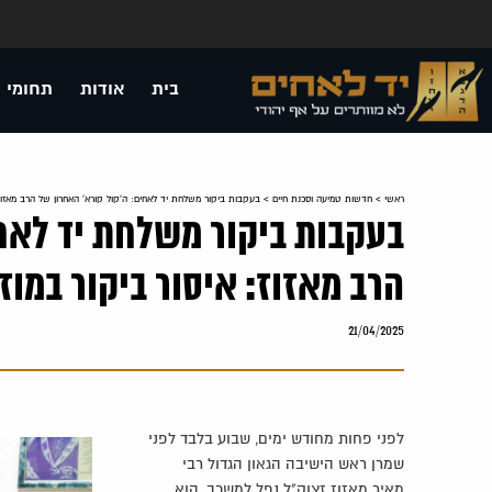
בית
אודות
תחומי 
ראשי
>
חדשות טמיעה וסכנת חיים
>
בעקבות ביקור משלחת יד לאחים: ה'קול קורא' האחרון של הרב מאזוז:
בעקבות ביקור משלחת יד לאחי
הרב מאזוז: איסור ביקור במו
21/04/2025
לפני פחות מחודש ימים, שבוע בלבד לפני
שמרן ראש הישיבה הגאון הגדול רבי
מאיר מאזוז זצוק"ל נפל למשכב, הוא