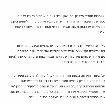
ומרות תומ"צ מלדרוך במוזאון, וביד לאחים אומרים כי עם פרסום
ולו של הציבור הדתי והחרדי ידיר את רגליו מהמקום. "יד לאחים ביקש
מיסיון או בהתבוללות, והציבור הדתי והחרדי נענה לאותן קריאות
רגון.
"ל תמך בפעילותם להצלת נפשות ולפדיון שבויים וקיבלם בחביבות
ם שליוותה נער צעיר שנולד לאם יהודייה ואב נוכרי ששב בתשובה
ם ולאחר שנפעם מידיעותיו של הנער הצעיר בתורה, בירכו כי יגדל להיות
 כך שזכתה לגדל בן תורה שכזה.
ים' שעורך הארגון. באחת ההזדמנויות אמר "זכיתי לראות את הפירות
עמם במצות פדיון שבויים ומחזיר את בניו של הקב"ה לאביהם
הזדמנות אחרת בירך בערב ראש השנה את השותפים לפעילות ופסק "מי
פשות שנטמאו בסטרא אחרא, וייתן להם כל טוב – ברכה והצלחה, פרנסה
, רפואה שלימה, זיווגים הגונים והצלחה בכל העניינים".