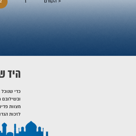
הקודם
1
2
היד ש
כדי שנוכל 
ובשילובם ח
מצוות פדיו
לזכות הגדו