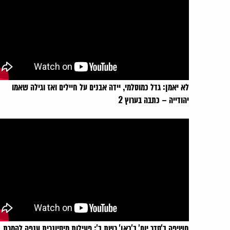
לא יאמן: גדל כמוסלמי, יידה אבנים על חיילים ואז וגילה שאמו
יהודייה – כתבה בערוץ 2
חשיפה ב'סדר יום' ב'כאן' רשת ב': פעילות מיסיונרית ענפה להמרת