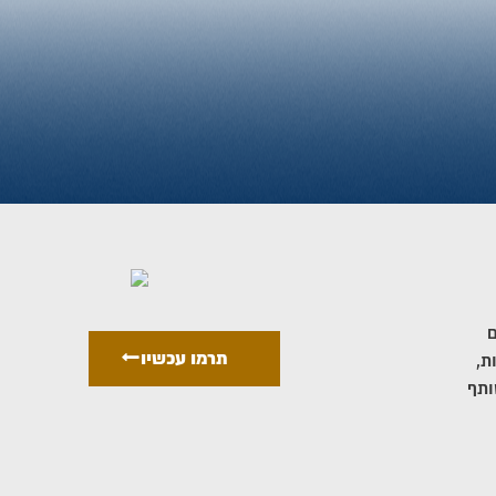
ם
תרמו עכשיו
ת,
ותף