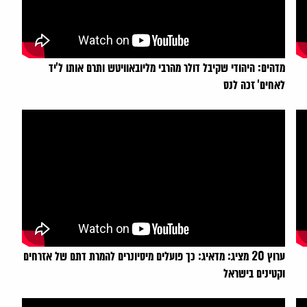
מדהים: היהודי שקיבל דולר מהרבי מליובאוויטש ותרם אותו ל'יד
לאחים' זכה לנס
ערוץ 20 מציג: מדאיג: כך פועלים מיסיונרים להמרת דתם של אזרחים
וקטינים בישראל