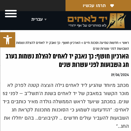
תרמו עכשיו
פתח סרגל 
ראשי
>
חדשות טמיעה וסכנת חיים
>
הארכיון חושף: כך נאבק יד לאחים להצלת נשמות בערב חג
השבועות לפני עשרות שנים
הארכיון חושף: כך נאבק יד לאחים להצלת נשמות בערב
חג השבועות לפני עשרות שנים
19/06/2024
מכתב מיוחד שהגיע ליד לאחים גילה הצצה קטנה לפרק לא
מוכר הקשור במאבק של יד לאחים בשנת ה'תשל"ב – לפני 52
שנים. במכתב שיועד לראש הממשלה גולדה מאיר כותבים ביד
לאחים: "הזדעזענו לשמוע כי הסוכנות מתכננת לקראת חג
השבועות להעביר עולים חדשים .. לקיבוצים.. בהם יחללו את
החג.."