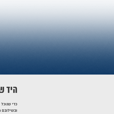
היד ש
כדי שנוכל 
ובשילובם ח