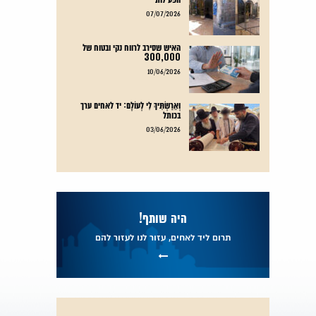
קרא עוד
07/07/2026
האיש שסירב לרווח נקי ובטוח של
300,000
קרא עוד
10/06/2026
וְאֵרַשְׂתִּיךְ לִי לְעוֹלָם: יד לאחים ערך
בכותל
קרא עוד
03/06/2026
היה שותף!
תרום ליד לאחים, עזור לנו לעזור להם