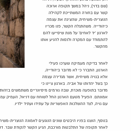
(שם בדוי), ניהל במשך תקופה ארוכה
קשר עם בחורה המשתייכת לקהילה
הנוצרית-משיחית, שהציגה את עצמה
כיהודייה. משהתגלה הקשר, פנו מכריו
לארגון 'יד לאחים' על מנת שיסייעו להם
להתמודד עם המקרה ולנסות להניע אותו
מהקשר.
לאחר בדיקה מעמיקה שערכו פעילי
הארגון, התברר כי לא מדובר ביהודייה,
אלא בגויה משיחית, אשר מגדירה עצמה
כך בשל יהדותו של אביה. בארגון ציינו כי
מדובר בתופעה מוכרת, שבה גורמים מיסיונריים משתמשים בזהות ח
אמונתם. הפעיל מטעם הארגון החל לשוחח עם דניאל, העמיק עמו 
עם גויה, לצד ההשלכות האפשריות על עתידו ועתיד ילדיו.
בנוסף, הוצגו בפניו היבטים שונים הנוגעים לאמונה הנוצרית-מש
לאחר תקופה של התלבטות מורכבת, הגיע הקשר לנקודת שבר. דני