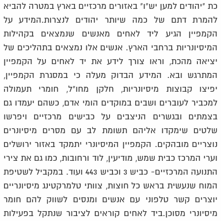
כת "יהודים למען יש"ו" באזורים מרכזיים בארץ במטרה להביא
להמרת דתם של כמה שיותר יהודים לנצרות.המידע על
הקמפיין הגיע ליד לאחים מאנשים שנמצאים בקהילות
המיסיונריות ברחבי הארץ. אנשים אלו נמצאים בתהליכים של
יציאה מהכת, וראו צורך לידע את יד לאחים על הקמפיין
המתרגש ובא. המידע הבדוק מעלה כי במסגרת הקמפיין,
יפיצו קבוצות מיסיונריות, חלקן מחו"ל, חומרי תעמולה
למכביר לעוברים ושבים במוקדים הומי אדם, כשהם יעמדו גם
בצמתים ובגשרים הניצבים על כבישים מרכזיים ויפרשו
שלטים שימקדו אליהם תשומת לב עם מסרים מיסיונרים
נוצריים מובהקים. הקמפיין המיסיונרי יתמקד באזור ירושלים
וערי המרכז כבית שמש, מודיעין, לוד ורחובות, כמו גם את צירי
התנועה המרכזיים- כביש 3 וכביש 443 ועוד. במקביל לשטיפת
המוח שנעשית בראש כל חוצות, צוותי טלמרקטינג מיסיונריים
יוצרים קשר טלפוני עם אנשים ומנסים לשווק להם חומר
מיסיונרי מסוכן.ביד לאחים קוראים לציבור שנתקל בפעילות