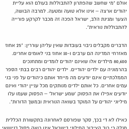
אולם "מי שחשב שהפתרון להתבוללות בעולם הוא עליית
יהודים ארצה – אינו אלא טועה ומטעה. למרבה הבושה,
הצער ומגינת הלב, ישראל הפכה זה מכבר לקרקע פורייה
להתבוללות נוראית".
הדברים מקבלים גיבוי בעובדות שאין עליהן עוררין: "25 אחוז
מאזרחי המדינה הם ערבים ו-10 אחוז בני לאומים אחרים.
80,600 מילדים אלו שאינם יהודים לומדים ומתחנכים
בהרמוניה עם ילדים יהודיים. ילדים יהודים רבים בבתי הספר
הממלכתיים אינם יודעים מה מייחד אותם כיהודים על פני בני
עמים אחרים. כל אותם ילדים מנותקים מכל עניין יהודי ואינם
יודעים אפילו את הפסוק 'שמע ישראל' – הפסוק שעמו עלו
מיליוני יהודים על המוקד בשואה הנוראית ובמשך הדורות".
כאילו לא די בכך, סקר שפורסם לאחרונה בתקשורת הכללית
מגלה כי רוב הציבור החילוני בישראל אינו רואה פסול בנישואי