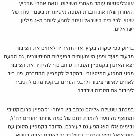
אוונגליסטיות עומד מאחרי השילוט, וזאת אחרי שבקיץ
האחרון שלח את חוברת הטפה מיסיונרית בשם: 'סודו של
שינוי' לכל בית בישראל וניסה להגיע ליותר מ-4 מיליון
ישראלים.
בדיוק כפי שקרה בקיץ, אז הזהיר יד לאחים את הציבור
מבעוד מועד ופגע משמעותית בפעילות המיסיונרית, גם הפעם
יצא הארגון בקמפיין הסברה נרחב כדי להזהיר את הציבור
מפני המפגע המיסיונרי. במקביל לקמפיין ההסברה, פנו ביד
לאחים לאישי ציבור ולרבני הערים וביקשו מהם להסביר
לציבור את הסכנה שבדבר.
במכתב שנשלח אליהם נכתב בין היתר: "קמפיין פרובוקטיבי
ומחוצף זה נועד להמרת דתם של כמה שיותר יהודים רח"ל,
ובימים אלו הוא הגיע גם לעירכם. מדובר בקמפיין מסוכן עם
פוטנציאל נפיץ והרסני, ובשל כך יד לאחים נאבק בנושא