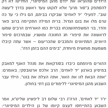
הילדים שהוציאו את ילדם מהגן המיסיונרי, החליטו לא רק
להסתפק ב"סור מרע" אלא לנקוט צעד ראשון בדרך ל"עשה
טוב". לפעילי 'יד לאחים' שביקרו בביתם, הם גילו כי עד כה
טרם מלו את בנם הגדול. ברית המילה התקיימה ברוב פאר
והדר, בני המשפחהשנכחו בברית כמו האורחים הרבים שמעו
לראשונה את סיפורי חג החנוכה ומושגיו, שבמרכזם סיפור
היוונים, המתיוונים והמכבים שהכריעום – אשר עתה קיבלו
משמעות מוחשית מיוחדת, "בימים ההם בזמן הזה".
ההורים מיוזמתם כיבדו בסנדקאות את מנהל האגף למאבק
במיסיון בארגון 'יד לאחים', הרב אלכס ארטובסקי, באומרם:
"אתה הבאת לנו את האור, אתה הצלת את בננו". הילד עבר
השבוע מהגן המיסיונרי ללימודים בגן דתי בחולון.
יו"ר 'יד לאחים', הרה"ג רבי שלום דב ליפשיץ שליט"א, אמר
השבוע בהתייחסו לעצם קיומו של גן הילדים המיסיונרי: