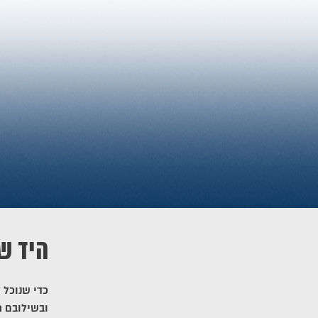
היד ש
כדי שנוכל 
ובשילובם ח