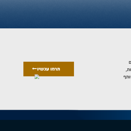
ם
תרמו עכשיו
ת,
ותף