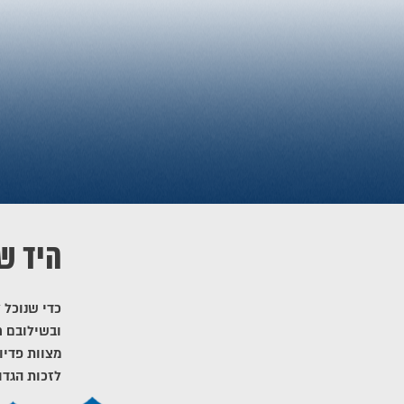
היד ש
כדי שנוכל 
ובשילובם ח
מצוות פדיו
לזכות הגדו