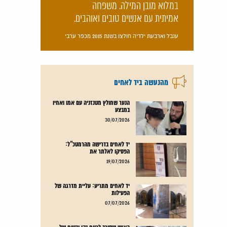
במלוא מובן המילה. משפחה
אמיתית עם אנשים טובים ואוהבים.
ענבל וארבעת ילדיה חולצו בשנת 2015 מכפר ערבי
מהנעשה ביד לאחים
הנער שחולץ מטנזניה עם אמו ואחיו
במבצע
קרא עוד
30/07/2026
יד לאחים בדרישה מהרמטכ"ל:
הפסיקו לאלתר את
קרא עוד
19/07/2026
יד לאחים מתריע: עליית מדרגה של
הפעילות
קרא עוד
07/07/2026
האיש שסירב לרווח נקי ובטוח של