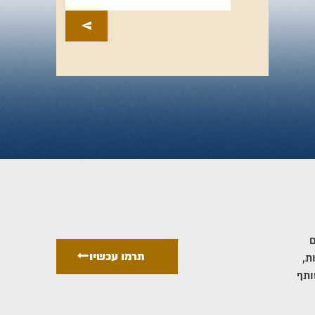
ם
תרמו עכשיו
ת,
ותף