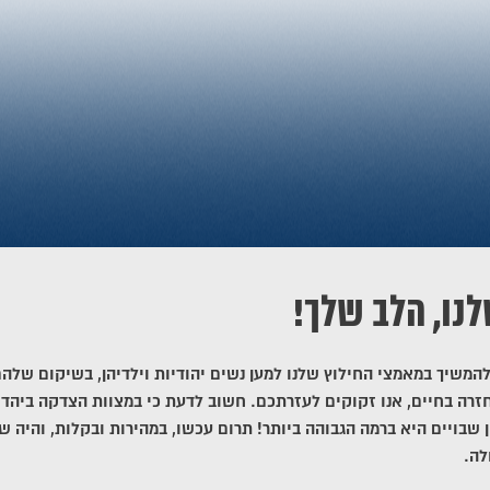
לנו, הלב שלך!
להמשיך במאמצי החילוץ שלנו למען נשים יהודיות וילדיהן, בשיקום שלה
זרה בחיים, אנו זקוקים לעזרתכם. חשוב לדעת כי במצוות הצדקה ביהדו
ן שבויים היא ברמה הגבוהה ביותר! תרום עכשו, במהירות ובקלות, והיה ש
לה.