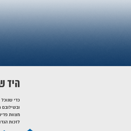
היד ש
כדי שנוכל 
ובשילובם ח
מצוות פדיו
לזכות הגדו