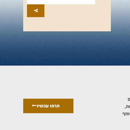
ם
תרמו עכשיו
ת,
ותף