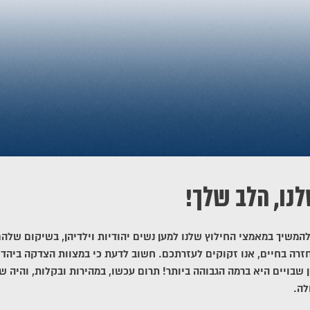
לנו, הלב שלך!
להמשיך במאמצי החילוץ שלנו למען נשים יהודיות וילדיהן, בשיקום שלה
זרה בחיים, אנו זקוקים לעזרתכם. חשוב לדעת כי במצוות הצדקה ביהדו
ן שבויים היא ברמה הגבוהה ביותר! תרום עכשו, במהירות ובקלות, והיה ש
לה.