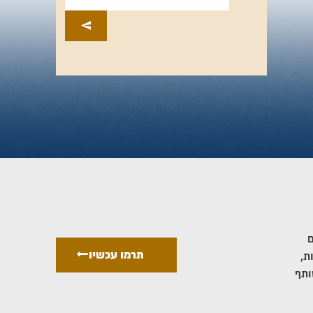
ם
תרמו עכשיו
ת,
ותף