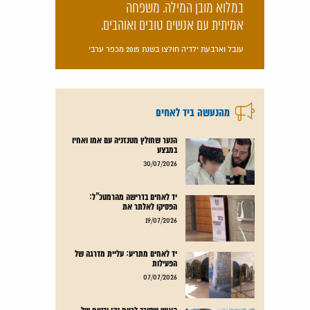
במלוא מובן המילה. משפחה
אמיתית עם אנשים טובים ואוהבים.
ענבל וארבעת ילדיה חולצו בשנת 2015 מכפר ערבי
מהנעשה ביד לאחים
הנער שחולץ מטנזניה עם אמו ואחיו
במבצע
קרא עוד
30/07/2026
יד לאחים בדרישה מהרמטכ"ל:
הפסיקו לאלתר את
קרא עוד
19/07/2026
יד לאחים מתריע: עליית מדרגה של
הפעילות
קרא עוד
07/07/2026
האיש שסירב לרווח נקי ובטוח של