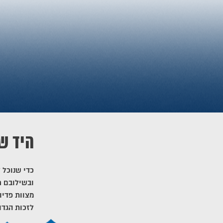
היד ש
כדי שנוכל 
ובשילובם ח
מצוות פדיו
לזכות הגדו