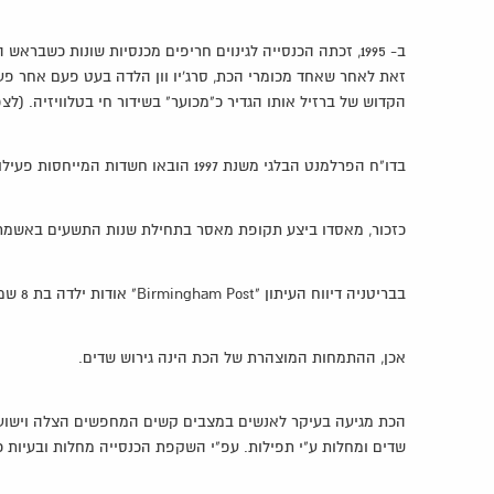
ב- 1995, זכתה הכנסייה לגינוים חריפים מכנסיות שונות כשבראש 
זאת לאחר שאחד מכומרי הכת, סרג'יו וון הלדה בעט פעם אחר פע
הקדוש של ברזיל אותו הגדיר כ"מכוער" בשידור חי בטלוויזיה. (לצ
בדו"ח הפרלמנט הבלגי משנת 1997 הובאו חשדות המייחסות פעילות פלילית לראשי הכת וסחיטה כספית של מאמיני הכנסייה הפשוטים.
כזכור, מאסדו ביצע תקופת מאסר בתחילת שנות התשעים באשמת מע
בבריטניה דיווח העיתון "Birmingham Post" אודות ילדה בת 8 שמתה מהיפוטרמיה לאחר שחברי הכנסייה ביצעו בה טכס לגירוש שדים.
אכן, ההתמחות המוצהרת של הכת הינה גירוש שדים.
הכת מגיעה בעיקר לאנשים במצבים קשים המחפשים הצלה וישועה,
שדים ומחלות ע"י תפילות. עפ"י השקפת הכנסייה מחלות ובעיות כ