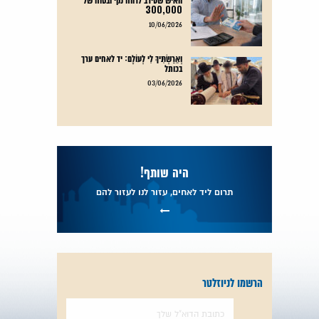
300,000
קרא עוד
10/06/2026
וְאֵרַשְׂתִּיךְ לִי לְעוֹלָם: יד לאחים ערך
בכותל
קרא עוד
03/06/2026
היה שותף!
תרום ליד לאחים, עזור לנו לעזור להם
הרשמו לניוזלטר