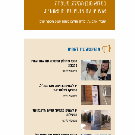
במלוא מובן המילה. משפחה
אמיתית עם אנשים טובים ואוהבים.
ענבל וארבעת ילדיה חולצו בשנת 2015 מכפר ערבי
מהנעשה ביד לאחים
הנער שחולץ מטנזניה עם אמו ואחיו
במבצע
קרא עוד
30/07/2026
יד לאחים בדרישה מהרמטכ"ל:
הפסיקו לאלתר את
קרא עוד
19/07/2026
יד לאחים מתריע: עליית מדרגה של
הפעילות
קרא עוד
07/07/2026
האיש שסירב לרווח נקי ובטוח של