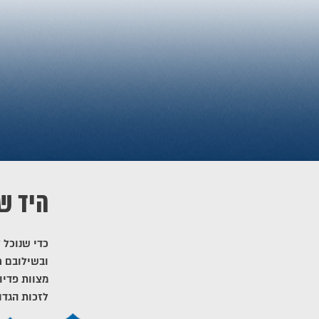
היד ש
כדי שנוכל 
ובשילובם ח
מצוות פדיו
לזכות הגדו