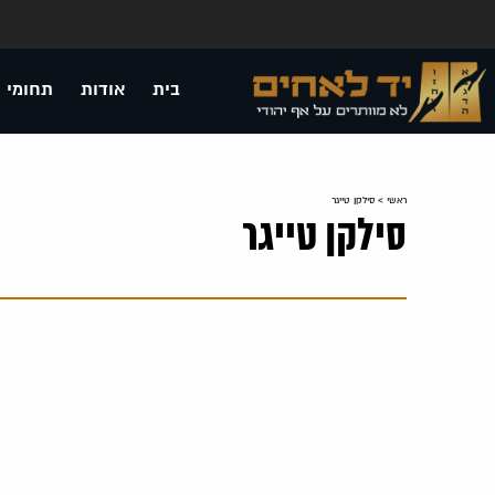
בית
אודות
תחומי 
ראשי
>
סילקן טייגר
סילקן טייגר