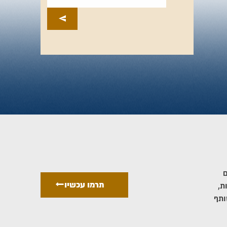
ם
תרמו עכשיו
ת,
ותף