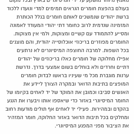
מאמץ מיוחד מושקע על ידי המיסיונרים בארץ ובכל מקום
בעולם בהפצת חומרים הנראים תמימים למדי ונועדו ללכוד
ברשת יהודים שנמשכים לאותם חומרים בגלל הכותרת
המזמינה שנדמית לרוב כחומר דתי יהודי המעודד לאמונה
ומסייע להתמודד עם קשיים ומצוקות, ולמי אין מצוקות.
החומרים מפוזרים בריכוזי אוכלוסייה יהודית, והם מוצגים
בכל השפות. למרבה החוצפה המיסיונרים לא נרתעים
אפילו מחלוקה של חומרים כאלו בריכוזים של יהודים
דתיים וחרדים ולא בוחלים בשום אמצעי בדרך. נדרשת
ערנות מוגברת מכל מי שעיניו בראשו לבדוק חומרים
המופצים בתיבות הדואר ובמקרה הצורך ליידע את
האנשים סביבו וכמובן את המוקד של יד לאחים בקיומו של
החומר המיסיונרי באזור כדי שיאספו אותו ויבערו את הנגע
בהקדם ובמהירות. פעילי יד לאחים אף תולים מודעות רחוב
ומחלקים בכל תיבות הדואר באזור החלוקה, חומר המזהיר
את הציבור מפני המפגע המיסיונרי.