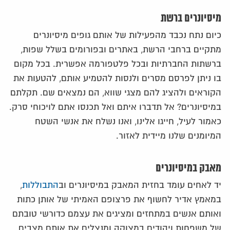
מיסיונרים ברשת
כיום נתח נכבד מהפעילות של אותם גופים מיסיונרים
מתקיים ברחבי הרשת, באתרים ובפורומים בשלל שפות,
ברשתות החברתיות ובכל פלטפורמה אפשרית. בכל מקום
בו ניתן לפרסם מסרים ולנסות להטמיע אותם, להטעות את
הקוראים ולהציג להם מצגי שווא, הם נמצאים שם. תקלתם
במיסיונרים? אל תדברו איתם ואל תכנסו אתם לויכוחי סרק.
כאמור לעיל, חייגו אלינו, ואנו נשלח את אנשי השטח
המיומנים שלנו מיידית לאזור.
מאבק במיסיונרים
יד לאחים עומד בחזית המאבק במיסיונרים וב
התבוללות
,
במאמץ אדיר לחשוף את פרצופם האמיתי של אותן כתות
ואותם אנשים במתחזים ומציגים את עצמם כדורשי טובתם
של משפחות ויהודים במצוקה ומנצלים את אותם מצבים