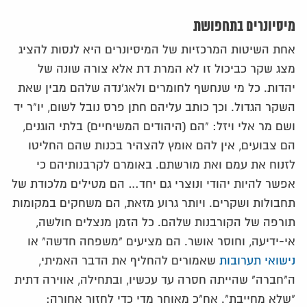
מיסיונרים בתחפושת
אחת השיטות המרכזיות של המיסיונרים היא לנסות להציג
מצג שקר כביכול זו לא המרת דת אלא צורה שונה של
יהדות. כל מי שנחשף לחומרים ולאג'נדה שלהם מבין שאת
השקר הגדול. וכך כותב עליהם חתן פרס נובל לשום, יו"ר יד
ושם מר אלי ויזל: "הם (היהודים המשיחיים) בלתי הוגנים,
הם צבועים, אין להם אומץ להצהיר בכנות שהם החליטו
לזנוח את עמם ואת מורשתם. באומרם לקרבנותיהם כי
אפשר להיות יהודי ונוצרי גם יחד… הם מטילים מלכודת של
תחבולות ושקרים. ויותר גרוע מזאת, הם משחקים במקומות
תורפה של הקורבנות שלהם. כל הזמן מנצלים חולשה,
אי-ידיעה, וחוסר אושר. הם מציעים "משפחה חדשה" או
נישואי תערובות
שאמורים להחליף את הדבר האמיתי,
ה"חברה" שהייתה חסרה עד עכשיו, ובתחילה, אווירה דתית
"שלא מחייבת". אח"כ מאוחר מדי כדי לחזור אחורה: